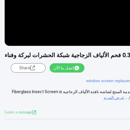
اتصل بنا الآن
Share
window screen replace
18 * 14 0.33mm الفحم الفيبرجلاس الحشرات الحشرات للسباحة والفناء مقدمة المنتج لشاشة نافذة الألياف الزجاجية Fiberglass Insect Screen is
عرض المزيد
Leave a message