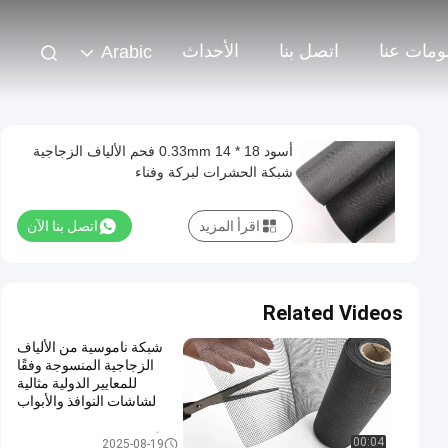
ومات عنا
اتصل بنا
الأحداث
Arabic
أسود 18 * 14 0.33mm فحم الألياف الزجاجية
شبكة الحشرات لبركة وفناء
اقرأ المزيد
اتصل بنا الآن
Related Videos
شبكة ناموسية من الألياف
الزجاجية المنسوجة وفقًا
للمعايير الدولية مثالية
لشاشات النوافذ والأبواب
ومقاومة للتمزق
الألياف الزجاجية شبكة البعوض
00:04
2025-08-19