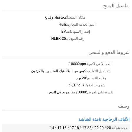
تفاصيل المنتج
مكان المنشأ:
محافظة وقيانغ
اسم العلامة التجارية:
Huili
إصدار الشهادات:
BV
رقم الموديل:
HLBX-25
شروط الدفع والشحن
الحد الأدنى لكمية:
10000sqm
تفاصيل التغليف:
كيس من البلاستيك المنسوج والكرتون
وقت التسليم:
20 يوم
شروط الدفع:
L/C, D/P, T/T
القدرة على العرض:
70000 متر مربع في اليوم
وصف
الألياف الزجاجية نافذة الشاشة
حجم شبكة:
20 * 20 22 * ​​22 17 * 18 17 * 16 17 * 14