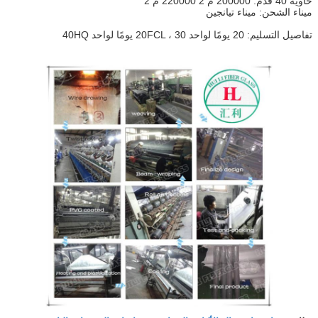
حاوية 40 قدم: 200000 م 2 220000 م 2
ميناء الشحن: ميناء تيانجين
تفاصيل التسليم: 20 يومًا لواحد 20FCL ، 30 يومًا لواحد 40HQ