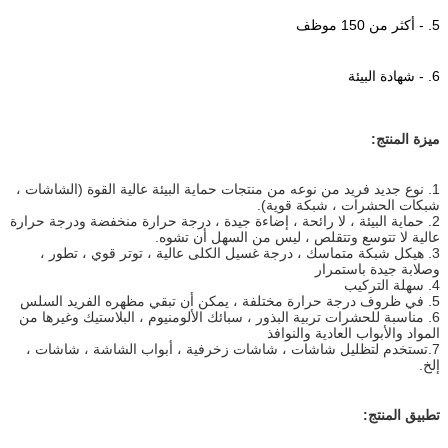
5.
-
أكثر من 150 موظف
6.
- شهادة البيئة
ميزة المنتج:
1. نوع جديد فريد من نوعه من منتجات حماية البيئة عالية القوة (الشاشات ،
شبكات الحشرات ، شبكة قوية).
2. حماية البيئة ، لا رائحة ، إضاءة جيدة ، درجة حرارة منخفضة ودرجة حرارة
عالية لا تتوسع وتتقلص ، ليس من السهل أن تشوه.
3. هيكل شبكة متماسك ، درجة غسيل الكلى عالية ، توتر قوي ، تطور ،
وصلابة جيدة باستمرار
4. سهلة التركيب
5. في ظروف درجة حرارة مختلفة ، يمكن أن تبقي مظهره الفريد السلس
6. مناسبة للحشرات تربية البذور ، سبائك الألومنيوم ، البلاستيك وغيرها من
المواد والأبواب العادية والنوافذ
7.تستخدم لتظليل شاشات ، شاشات زخرفية ، أبواب الشاشة ، شاشات ،
إلخ.
تطبيق المنتج: