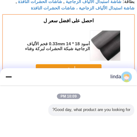
شاشة استبدال الألياف الزجاجية
شاشات الحشرات النافذة
بطاقة:
,
,
شاشة استبدال الألياف الزجاجية ، شاشات الحشرات النافذة
احصل على افضل سعر ل
أسود 18 * 14 0.33mm فحم الألياف
الزجاجية شبكة الحشرات لبركة وفناء
استمر
linda
الألياف الزجاجية نافذة الشاشة
أكثر
10:09 PM
Good day, what product are you looking for?
90G 110G 18 * 16
شبكة شاشة نافذة
شاشة النافذة من
إمدادات عالمية
ذة الألياف
من الألياف الزجاجية
ألياف الزجاج عرض
18×16 شبكة 100
110G
ة الحشرات
في ميناء تيانجين
60 سم 3 متر ميناء
غرام خضراء تعزز
الألياف 
 الرمادي أو
للشحن مع مقاومة
التحميل تيانجين
الحياة الصحية شبكة
نافذة 