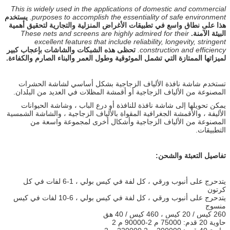
This is widely used in the applications of domestic and commercial
purposes to accomplish the essentiality of safe environment.
يستخدم
هذا على نطاق واسع في تطبيقات الأغراض المنزلية والتجارية لتحقيق أهمية
البيئة الآمنة.
These nets and screens are highly admired for their
excellent features that include reliability, longevity, stringent
construction and efficiency.
تحظى هذه الشبكات والشاشات بإعجاب كبير
لميزاتها الممتازة التي تشمل الموثوقية وطول العمر والبناء الصارم والكفاءة.
تستخدم شاشة نافذة الألياف الزجاجية بشكل أساسي لشاشة الحشرات
المصنوعة من الألياف الزجاجية أو أقمشة المظلات في العديد من البلدان.
يمكن تحويلها إلى شاشة نافذة للنافذة أو درع الباب ، وشاشة الحيوانات
الأليفة ، والأقمشة الجغرافية المقواة بالألياف الزجاجية ، والشاشة الشمسية
المصنوعة من الألياف الزجاجية وأشكال أخرى لمجموعة واسعة من
التطبيقات.
تفاصيل التعبئة والشحن:
يتدحرج على أنبوب ورقي ، كل لفة في كيس بولي ، 1-6 لفات في كل
كرتون
يتدحرج على أنبوب ورقي ، كل لفة في كيس بولي ، 6-10 لفات في كيس
منسوج
260 كيس / 20 كيس ، 460 كيس / 40 هق
حاوية 20 قدم: 75000 م 2-90000 م 2