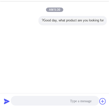
5:30 AM
Good day, what product are you looking for?
رمادي الحشرات السوداء Plisse الشاشة مع سيولة هواء جيدة /
شكل صافي أنيقة
Plisse الحشرات الشاشة
2025-01-22
4 views