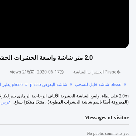
2.0 متر شاشة واسعة الحشرات الحشرات الرمادي الألياف الزجاجية المادية للانزلاق النافذة
Plisse الحشرات الشاشة
2020-06-17
215 views
#
plisse شاشة قابل للسحب
#
شاشة البعوض plisse
#
plisse يطير الشاشة
(المعروفة أيضًا باسم شاشة الحشرات المطوية) ، منتجًا مبتكرًا يساع...
عرض ا
Messages of visitor
No public comments yet