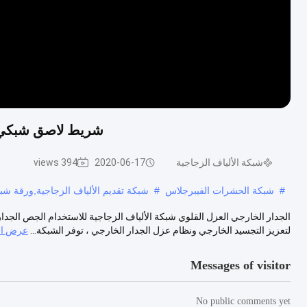
شريط لاصق شبكي من 
شبكة الألياف الزجاجية
2020-06-17
394 views
#
شبكة الحشرات الفيبرجلاس
#
شبكة تقديم الألياف الزجاجية,ورقة شبك
الجدار الخارجي العزل القلوي شبكة الألياف الزجاجية للاستخدام الجص الجدار
لتعزيز التجسيد الخارجي ونظام عزل الجدار الخارجي ، توفر الشبكة...
عرض ال
Messages of visitor
No public comments yet