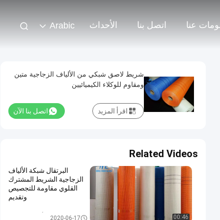
ومات عنا
اتصل بنا
الأحداث
Arabic
شريط لاصق شبكي من الألياف الزجاجية متين
ومقاوم للوكلاء الكيميائيين
اقرأ المزيد
اتصل بنا الآن
Related Videos
البرتقال شبكة الألياف
الزجاجية الشريط المشترك
القلوي مقاومة للتجصيص
وتقديم
شبكة الألياف الزجاجية
00:46
2020-06-17