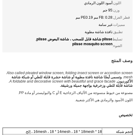
اللون:
أسود اللون الرمادي
وزن:
95 جم
قطر الغزل:
FB: 0.28 مم PE0.19 مم
مميزات:
غير سامة
تطبيق:
نافذة شاشة مطوية
plisse شاشة قابل للسحب ، شاشة البعوض plisse
تسليط
,
plisse mosquito screen
الضوء:
وصف المنتج
Also called pleated window screen, folding insect screen or accordion screen
mesh.
وتسمى أيضًا شاشة نافذة مطوية أو شاشة حشرة قابلة للطي أو شبكة شاشة
الأكورديون.
A foldable and decorative screen with beautiful and grace facade.
شاشة قابلة للطي وزخرفية بواجهة جميلة ورشيقة.
مصنوعة من خيوط منسوجة من الألياف الزجاجية E أو C والبوليستر أو مادة PP.
اللون الأسود والرمادي هي الأكثر شعبية.
تخصيص
حجم شبكة
18 * 16mesh ، 18 * 14mesh ، 18 * 18mesh ، إلخ.