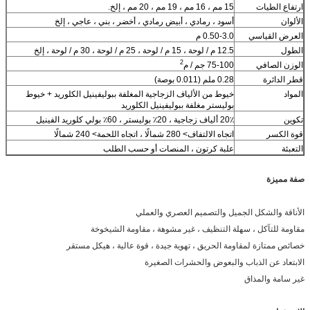
ارتفاع الطيات
15 مم ، 16 مم ، 19 مم ، 20 مم ، إلخ.
الألوان
أسود ، رمادي ، أبيض رمادي ، أخضر ، بني ، عاجي ، إلخ
العرض القياسي
0.50-3.0 م
الطول
12.5 م / لوحة ، 15 م / لوحة ، 25 م / لوحة ، 30 م / لوحة ، إلخ
2
الوزن الصافي
75-100 جم / م
قطر الدائرة
0.28 ملم (0.011 بوصة)
المواد
خيوط من الألياف الزجاجية المغلفة ببوليفينيل الكلوريد + خيوط
بوليستر مغلفة ببوليفينيل الكلوريد
تكوين
20٪ ألياف زجاجية ، 20٪ بوليستر ، 60٪ بولي كلوريد الفينيل
قوة الكسر
اتجاه الالتفاف> 280 شمالًا ، اتجاه اللحمة> 240 شمالًا
التعبئة
علبة كرتون ، المنصات أو حسب الطلب
صفة مميزة
الأناقة والشكل الجميل والتصميم العصري والعملي
مقاومة للتآكل ، سهلة التنظيف ، غير مشوهة ، مقاومة الشيخوخة
خصائص ممتازة لمقاومة الحريق ، تهوية جيدة ، قوة عالية ، هيكل مستقر
الابتعاد عن الذباب والبعوض والحشرات الصغيرة
غير سامة والمذاق