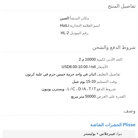
تفاصيل المنتج
مكان المنشأ:
الصين
اسم العلامة التجارية:
HuiLi
رقم الموديل:
HL-2
شروط الدفع والشحن
الحد الأدنى لكمية:
10000 م 2
الأسعار:
USD8.00-10.00 / roll
تفاصيل التغليف:
اثنان في واحد حزمة خمس حزم في علبة كرتون
وقت التسليم:
15-20 يوم عمل
شروط الدفع:
L / C ، D / A ، T / T ، ويسترن يونيون
القدرة على العرض:
50000 متر مربع
وصف
Plisse الحشرات الشاشة
مواد:
فيبرجلاس + بوليستر