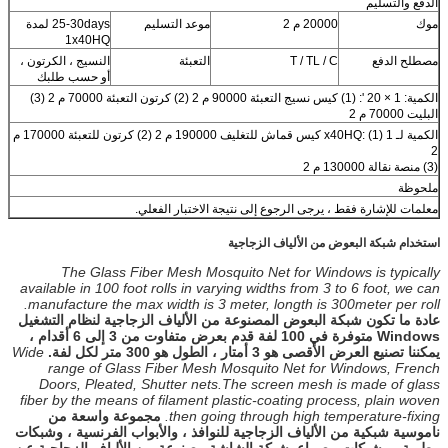
الدفع والتسليم
موك
20000 م 2
موعد التسليم
25-30days لمدة
1x40HQ
مصطلح الدفع
T / TL / C
التعبئة
النسيج ، الكرتون ،
أو حسب طلبك
الكمية: 1 × 20 ': (1) كيس نسيج التعبئة 90000 م 2 (2) كرتون التعبئة 70000 م 2 (3)
البليت 70000 م 2
الكمية لـ 1 x40HQ: (1) كيس قماش للتغليف 190000 م 2 (2) كرتون للتعبئة 170000 م
2
(3) منصة نقالة 130000 م 2
ملحوظة
معلمات للإشارة فقط ، يرجى الرجوع إلى نتيجة الاختبار الفعلي.
استخدام شبكة البعوض من الألياف الزجاجية
The Glass Fiber Mesh Mosquito Net for Windows is typically
available in 100 foot rolls in varying widths from 3 to 6 foot, we can
manufacture the max width is 3 meter, longth is 300meter per roll.
عادة ما تكون شبكة البعوض المصنوعة من الألياف الزجاجية لنظام التشغيل
Windows متوفرة في 100 لفة قدم بعرض متفاوت من 3 إلى 6 أقدام ،
يمكننا تصنيع العرض الأقصى هو 3 أمتار ، الطول هو 300 متر لكل لفة.
Wide
range of Glass Fiber Mesh Mosquito Net for Windows, French
Doors, Pleated, Shutter nets.The screen mesh is made of glass
fiber by the means of filament plastic-coating process, plain woven
then going through high temperature-fixing.
مجموعة واسعة من
ناموسية شبكية من الألياف الزجاجية للنوافذ ، والأبواب الفرنسية ، وشبكات
مطوية ، وشبكات مصراع. شبكة الشاشة مصنوعة من الألياف الزجاجية عن