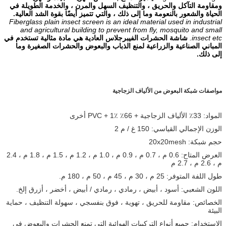
ومقاومة التآكل والحريق ، والتنظيف السهل والمرن ، والخدمة الطويلة في
الحياة والشعور بالنعومة وما إلى ذلك ، والتي تتميز أيضًا بقوة الشد العالية.
Fiberglass plain insect screen is an ideal material used in industrial
and agricultural building to prevent from fly, mosquito and small
insect etc.
شاشة الحشرات الفيبرجلاس العادية هي مادة مثالية تستخدم في
المباني الصناعية والزراعية لمنع الذباب والبعوض والحشرات الصغيرة وما
إلى ذلك.
مواصفات شبكة البعوض من الألياف الزجاجية
المواد: 33٪ الألياف الزجاجية + 66٪ PVC + 1٪ أخرى
الوزن الإجمالي القياسي: 150 غ / م 2
حجم شبكة: 20x20mesh
العرض المتاح: 0.6 م ، 0.7 م ، 0.9 م ، 1.0 م ، 1.2 م ، 1.5 م ، 1.8 م ، 2.4
م ، 2.6 م ، 2.7 م
طول اللفة المتوفر: 25 م ، 30 م ، 45 م ، 50 م ، 180 م.
اللون الشعبي: أسود ، أبيض ، رمادي ، رمادي / أبيض ، أخضر ، أزرق إلخ.
الخصائص: مقاومة للحريق ، تهوية ، فوق بنفسجي ، سهولة التنظيف ، حماية
البيئة
الاستخدام: جميع أنواع التركيبات الهوائية التي تمنع الحشرات والبعوض في