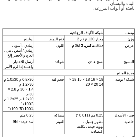
البناء والبستان ،
نافذة أو أبواب المزرعة.
وصف
شبكة الألياف الزجاجية
وزن
معيار 120 غ / م 2
فتح النمط
رولينج
عرض
Max.
ماكس.
3 م
3M
اللون
رمادي ، أسود ،
رمادي / أبيض ، بني ،
العاج والأخضر إلخ.
النسيج
نسج عادي
شهادة
أرسل للاختبار
واعتمد إذا لزم الأمر
ميزة المنتج
شبكة / بوصة
18 × 16 18 × 15 18 ×
حجم لفة
0.8x30 م 1.0x30 م
14 20 × 20
1.2x30 م
1.4 × 30 م 2.8 ×
30 م
1.2x20 م 1.2x25 م
3'x100 '
4'x100 "5'x100"
ضياء الأسلاك.
0.25 مم (0.011 ")
سماكة
0.25 ملم
خاصية
مظهر جميل ،
التوتر
شد حيدة> 9N
تهوية جيدة ، تكلفة
اقتصادية