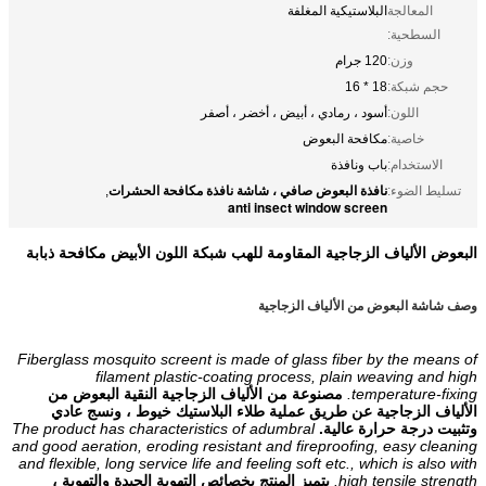
المعالجة
البلاستيكية المغلفة
السطحية:
وزن:
120 جرام
حجم شبكة:
18 * 16
اللون:
أسود ، رمادي ، أبيض ، أخضر ، أصفر
خاصية:
مكافحة البعوض
الاستخدام:
باب ونافذة
نافذة البعوض صافي ، شاشة نافذة مكافحة الحشرات
تسليط الضوء:
,
anti insect window screen
البعوض الألياف الزجاجية المقاومة للهب شبكة اللون الأبيض مكافحة ذبابة
وصف شاشة البعوض من الألياف الزجاجية
Fiberglass mosquito screent is made of glass fiber by the means of
filament plastic-coating process, plain weaving and high
temperature-fixing.
مصنوعة من الألياف الزجاجية النقية البعوض من
الألياف الزجاجية عن طريق عملية طلاء البلاستيك خيوط ، ونسج عادي
وتثبيت درجة حرارة عالية.
The product has characteristics of adumbral
and good aeration, eroding resistant and fireproofing, easy cleaning
and flexible, long service life and feeling soft etc., which is also with
high tensile strength.
يتميز المنتج بخصائص التهوية الجيدة والتهوية ،