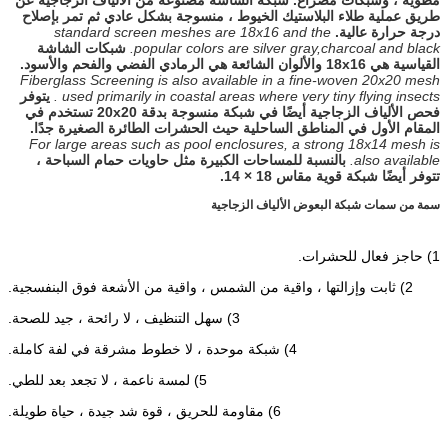
طريق عملية طلاء البلاستيك الخيوط ، منسوجة بشكل عادي ثم تمر بإصلاح
درجة حرارة عالية.
standard screen meshes are 18x16 and the
popular colors are silver gray,charcoal and black.
شبكات الشاشة
القياسية هي 18x16 والألوان الشائعة هي الرمادي الفضي والفحم والأسود.
Fiberglass Screening is also available in a fine-woven 20x20 mesh
used primarily in coastal areas where very tiny flying insects .
يتوفر
فحص الألياف الزجاجية أيضًا في شبكة منسوجة بدقة 20x20 تستخدم في
المقام الأول في المناطق الساحلية حيث الحشرات الطائرة الصغيرة جدًا.
For large areas such as pool enclosures, a strong 18x14 mesh is
also available.
بالنسبة للمساحات الكبيرة مثل حاويات حمام السباحة ،
تتوفر أيضًا شبكة قوية مقاس 18 × 14.
سمة من سمات شبكة البعوض الألياف الزجاجية
1) حاجز فعال للحشرات.
2) ثابت وإزالتها ، واقية من الشمس ، واقية من الأشعة فوق البنفسجية.
3) سهل التنظيف ، لا رائحة ، جيد للصحة.
4) شبكة موحدة ، لا خطوط مشرقة في لفة كاملة.
5) لمسة ناعمة ، لا تجعد بعد للطي.
6) مقاومة للحريق ، قوة شد جيدة ، حياة طويلة.