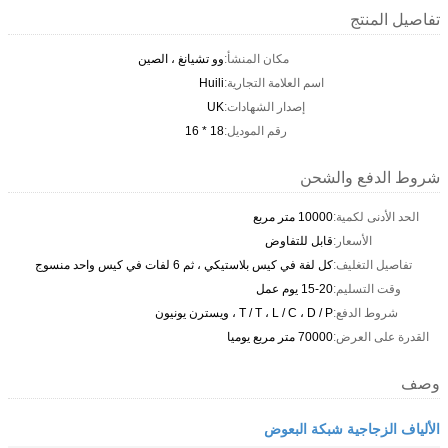
تفاصيل المنتج
مكان المنشأ:
وو تشيانغ ، الصين
اسم العلامة التجارية:
Huili
إصدار الشهادات:
UK
رقم الموديل:
18 * 16
شروط الدفع والشحن
الحد الأدنى لكمية:
10000 متر مربع
الأسعار:
قابل للتفاوض
تفاصيل التغليف:
كل لفة في كيس بلاستيكي ، ثم 6 لفات في كيس واحد منسوج
وقت التسليم:
15-20 يوم عمل
شروط الدفع:
T / T ، L / C ، D / P ، ويسترن يونيون
القدرة على العرض:
70000 متر مربع يوميا
وصف
الألياف الزجاجية شبكة البعوض