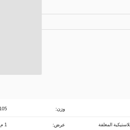
105 غسم
وزن:
لاستيكية المغلفة
1 م 1.2 م 1.5 م 1.8 م 2.2 م 2.4 م
عرض: