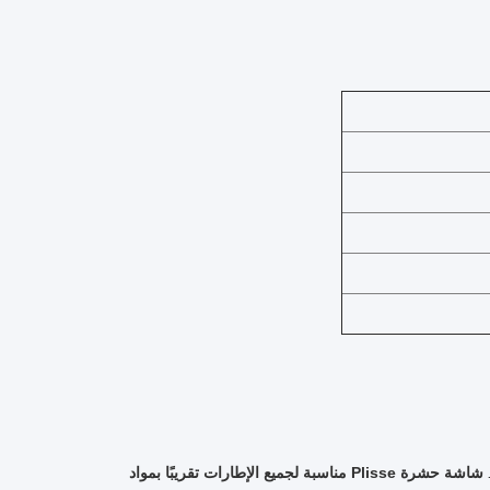
شاشة حشرة Plisse مناسبة لجميع الإطارات تقريبًا بمواد