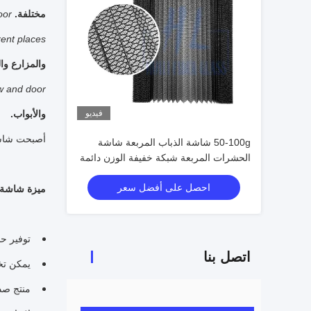
مختلفة.
or.
ent places.
والمزارع وا
w and door.
فيديو
والأبواب.
أصبحت شاشة 
50-100g شاشة الذباب المربعة شاشة
الحشرات المربعة شبكة خفيفة الوزن دائمة
لحماية أبواب النوافذ ضد الحشرات
احصل على أفضل سعر
ميزة شاشة الح
توفير ح
اتصل بنا
يمكن تخ
منتج صدي