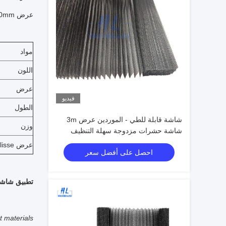
عرض plisse: 15mm ، 16mm ، 18mm ، 20mm ، إلخ
مواد
اللون
عرض
فيديو
الطول
شاشة قابلة للطي - الموردين عرض 3m
وزن
شاشة حشرات مزدوجة سهلة التنظيف
مصنوعة من مادة بوليستر بنسبة 100 في
عرض plisse
احصل على أفضل سعر
المئة مناسبة للأبواب الداخلية
تطبيق شاشة ال
t materials.