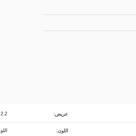
2.2 م واسعة
عريض:
اللو
اللون: