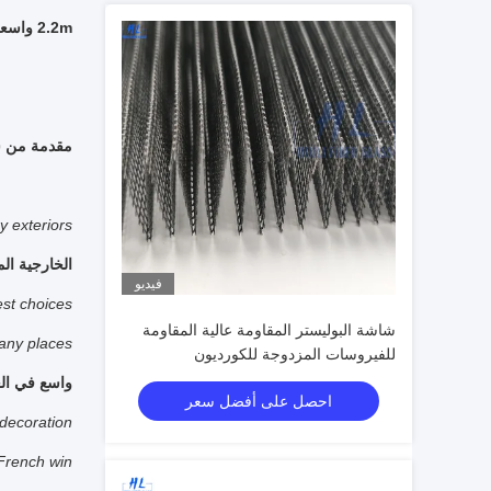
2.2m واسعة رمادية اللون قاسية البوليستر شبكة شبكة Plisse الحشرات
مقدمة من 
 exteriors.
الخارجية ال
فيديو
st choices.
شاشة البوليستر المقاومة عالية المقاومة
any places.
للفيروسات المزدوجة للكورديون
واسع في الع
احصل على أفضل سعر
decoration.
 French win