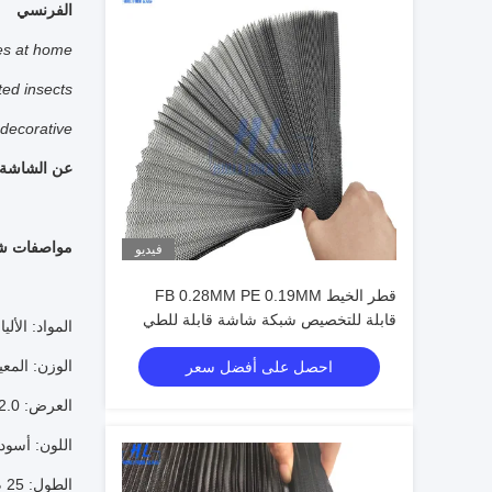
الفرنسي
s at home.
ed insects.
decorative.
عن الشاشة 
مواصفات شاشة
فيديو
قطر الخيط FB 0.28MM PE 0.19MM
قابلة للتخصيص شبكة شاشة قابلة للطي
المواد: الألياف
مناسبة لفتح الأبواب وسهلة التثبيت
الوزن: المعيار 80 جرام لكل مت
احصل على أفضل سعر
العرض: 2.0 م ، 2.2 م ، 2.5 م ، 3.0 م ، إلخ
اللون: أسود
الطول: 25 م ، 30 م.