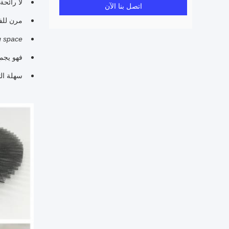
لا رائحة
اتصل بنا الآن
مرن للف
 space.
فهو يجم
سهلة ال