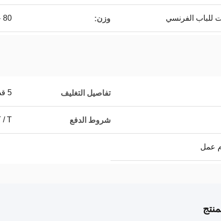
 للباب الفرنسي
80 جرام لكل متر مربع
وزن:
5 قطع لكل كيس من البلاستيك ، ثم 5 قطع في الكرتون
تفاصيل التغليف
T / T
شروط الدفع
نتج