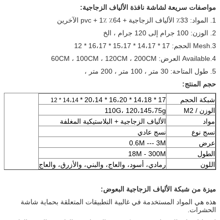
مواصفات سريعة لشاشة نافذة الألياف الزجاجية:
1. المواد: 33٪ الألياف الزجاجية + 64٪ pvc + 1٪ الآخرين
2. الوزن: 100 جرام إلى 120 جرام ، الخ
3.Mesh الحجم: 17 * 14،17 * 15،17 * 16،17 * 12
4.Available العرض: 60CM ، 100CM ، 120CM ، 200CM
5. طول المتاحة: 30 متر ، 100 متر ، 200 متر ،
حجم المنتج:
شبكة الحجم
17 * 14،18 * 16،20 * 20،14 *
14،14 * 12
الوزن / M2
110G، 120،145،75g
مواد
الألياف الزجاجية + البلاستيكية المغلفة
نسج نوع
نسج عادي
عرض
0.6M --- 3M
الطول
18M - 300M
اللون
رمادي، أسود، والعاج، والبني، والأزرق، والعاج
ميزة من شبكة الألياف الزجاجية البعوض:
هذه هي المواد المستخدمة في غالبية التطبيقات المتعلقة بحماية شاشة
الحشرات.