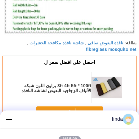
نافذة البعوض صافي
شاشة نافذة مكافحة الحشرات
بطاقة:
,
,
fibreglass mosquito net
احصل على افضل سعر ل
3ft 4ft 5ft * 100ft براون اللون شبكة
الألياف الزجاجية البعوض لشاشة النافذة
استمر
linda
الألياف الزجاجية شبكة البعوض
أكثر