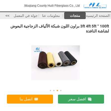
Wuqiang County Huili Fiberglass Co., Ltd.
الصفحة الرئيسية
منتجات
معلومات عنا
جولة في المعمل
>>
3ft 4ft 5ft * 100ft براون اللون شبكة الألياف الزجاجية البعوض
لشاشة النافذة
افضل سعر
اتصل بنا