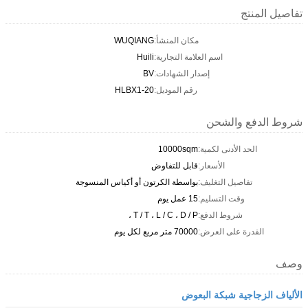
تفاصيل المنتج
مكان المنشأ:
WUQIANG
اسم العلامة التجارية:
Huili
إصدار الشهادات:
BV
رقم الموديل:
HLBX1-20
شروط الدفع والشحن
الحد الأدنى لكمية:
10000sqm
الأسعار:
قابل للتفاوض
تفاصيل التغليف:
بواسطة الكرتون أو أكياس المنسوجة
وقت التسليم:
15 عمل يوم
شروط الدفع:
T / T ، L / C ، D / P ،
القدرة على العرض:
70000 متر مربع لكل يوم
وصف
الألياف الزجاجية شبكة البعوض