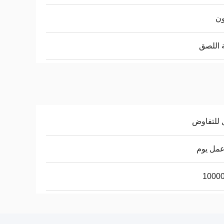
ون
ة اللصق
 للتفاوض
1000