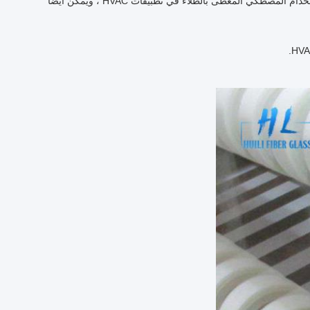
شريط شبكي من الألياف الزجاجية يستخدم لتعزيز الوصلات ، اللحامات والتوصيلات عند استخدام المصطكي المغطى بالطلاء في تطبيقات HVAC ، ويمكن أيضًا