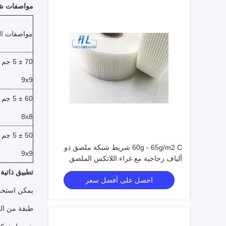
مواصفات شري
مواصفات ال
9x9
8x8
60g - 65g/m2 C شريط شبكة ملصق ذو
9x9
ألياف زجاجية مع غراء اللاتكس الملصق
تطبيق ذاتية
احصل على أفضل سعر
يمكن استخدا
طبقة من الف