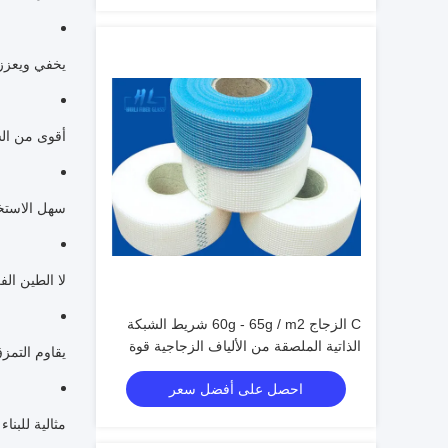
يخفي ويعزز
أقوى من ال
سهل الاستخ
لا الطين ال
C الزجاج 60g - 65g / m2 شريط الشبكة
الذاتية الملصقة من الألياف الزجاجية قوة
يقاوم التمز
المقاومة للقلي عينة حرة
احصل على أفضل سعر
مثالية للبنا