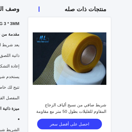
وصف الم
منتجات ذات صله
60G 3 * 3MM الأبيض لاصق الألياف الزجاجية الشريط لإصل
مقدمة من شر
يعد شريط ال
ذاتية اللصق
إعادة التشكي
يستخدم شريط
تتيح لك خاص
المفصل القي
شريط صافي من نسيج ألياف الزجاج
ميزة ذاتية 
المقاوم للقليلات بطول 50 متر مع مقاومة
الحرارة تصل إلى 500 درجة مئوية
احصل على أفضل سعر
الشريط شبكة