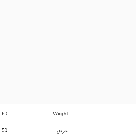
Weght:
60 جم ​​- 65 جم / م 2
50 ملليمتر ، 100 ملليمتر ، الخ
عرض: