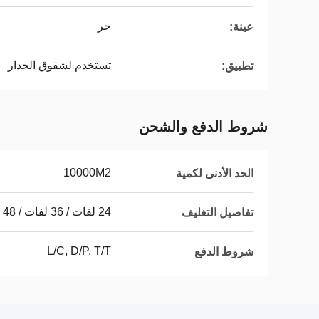
حر
عينة:
تستخدم لشقوق الجدار
تطبيق:
شروط الدفع والشحن
10000M2
الحد الأدنى لكمية
24 لفات / 36 لفات / 48 لفات في الكرتون
تفاصيل التغليف
L/C, D/P, T/T
شروط الدفع