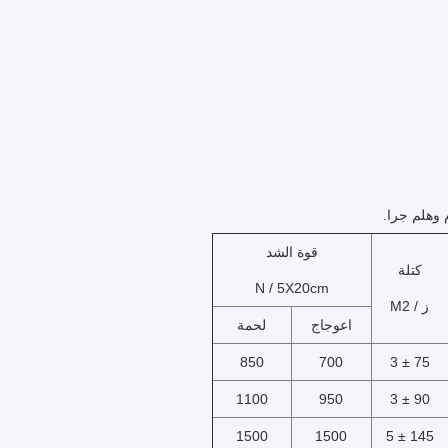
قوة الشد
كتلة
N / 5X20cm
ز / M2
اعوجاج
لحمة
850
700
75 ± 3
1100
950
90 ± 3
1500
1500
145 ± 5