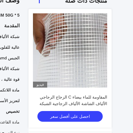
وصف الم
منتجات ذات صله
5 * 5MM 50G شبكة الألياف الزجاجية القلوية مقاومة للحجر شبكة الألياف الزجاجية الظهر
المقدمة
شبكة الأليا
الجبس amd وما إلى ذلك.
شبكة الألياف الزجا
قوة عالية ،
فيديو
مادة اللاتكس
المقاومة للماء بيضاء C الزجاج الزجاجي
لتعزيز الأس
الألياف الشاشة الألياف الزجاجية الشبكة
الألواح 300N-800N قوة للجدار
تخصيص
احصل على أفضل سعر
مادة القاعدة
نوع النسيج (