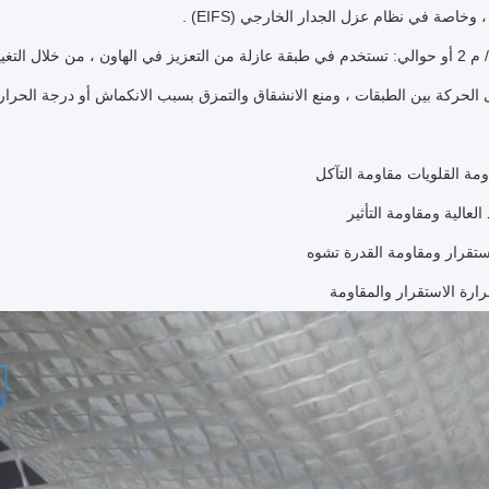
وخاصة في نظام عزل الجدار الخارجي (EIFS) .
4. 160 جم ​​/ م 2 أو حوالي: تستخدم في طبقة عازلة من التعزيز في الهاون ، من خل
الحركة بين الطبقات ، ومنع الانشقاق والتمزق بسبب الانكماش أو درجة الحرار