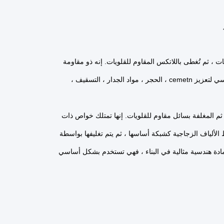
ت ، ثم تُغطى باللاتكس المقاوم للقلويات.
إنه ذو مقاومة
عالية للقلوية ، قوة عالية ، إلخ. نظرًا لأن الإنشاءات الهندسية مثالية فهي تستخدم بشكل رئيسي لتعزيز cemetn ، الحجر ، مواد الجدار ، التسقيف ،
إنها تمتلك خواص ذات
لألياف الزجاجية كشبكة أساسها ، ثم يتم تغليفها بواسطة
رها مادة هندسية مثالية في البناء ، فهي تستخدم بشكل أساسي