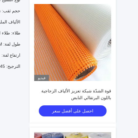
حجم ثقب: 2.8x2.8mm ، 4x4mm ، 5x5mm ، 10x10mm
الألياف المل
طلاء: طلاء ا
طول لفة: 30M ، 50M ، 100M.
ارتفاع لفة: 0.2M ، 0.5M ، 1M ، 1.2M ، 1.5M ، 1.8M ،
الترجيح: 45 جرام ، 80 جرام ، 100 جرام ، 110 جرام ، 120 جرام ، 150 جرام ، 160 جرام وهلم جرا.
فيديو
قوة الشدّة شبكة تعزيز الألياف الزجاجية
باللون البرتقالي النابض
احصل على أفضل سعر