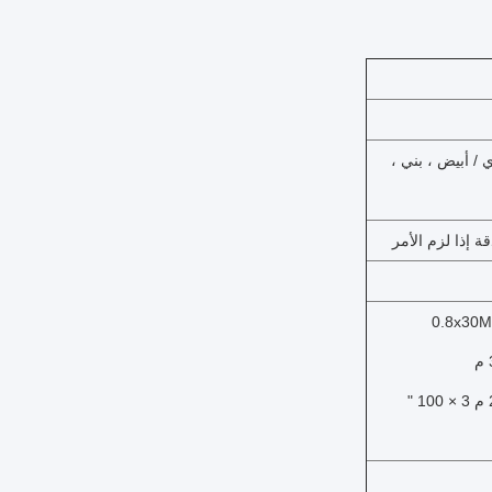
 / أبيض ، بني ،
ة إذا لزم الأمر
0.8x30M