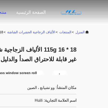
الصفحة الرئيسية
منت
المنزل
>
المنتجات
>
الألياف الزجاجية الحشرات الشاشة
>
18 * 16 115g الألياف الزجاجية شاشة الحشرات اللون الأسود غير قابلة للاحتر
18 * 16 115g الألياف ا
غير قابلة للاحتراق الصدأ والدليل
lass window screen roll
,
مكان المنشأ:
وو تشيانغ ، الصين
اسم العلامة التجارية:
Huili