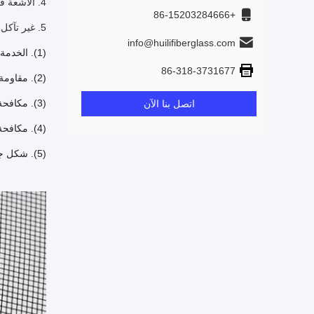
4. الأشعة فوق البنفسجية استقرت والدليل على الصدأ
+86-15203284666
5. غير تآكل ولا يحتاج إلى لوحة.
info@huilifiberglass.com
(1).
الخدمة 
86-318-3731677
(2).
مقاومة
(3).
مكافحة 
اتصل بنا الآن
(4).
مكافحة 
(5).
شكل جم