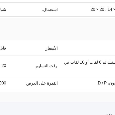
شباب
استعمال:
قابل
الأسعار
1 لفة في كيس من البلاستيك ثم 6 لفات أو 10 لفات في
15-20 عم
وقت التسليم
70000 متر م
القدرة على العرض