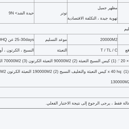
مظهر جميل
توتر
حيدة الشد> 9N
تهوية جيدة ، التكلفة الاقتصادية
يم
20000M2
موعد التسليم
25-30days عن 1x40HQ
ع
T / TL / C
التعبئة
النسيج ، الكرتون ، أ
الة فقط ، يرجى الرجوع إلى نتيجة الاختبار الفعلي.