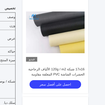
تخصيص
وصف
وزن
عرض
حياكة
فيديو
ميزة المنتج
17x16 شبكة 120g / m2 الألياف الزجاجية
الحشرات الشاشة PVC المغلفة مقاومة
للحريق
شبكة / بوص
احصل على أفضل سعر
سلك ديا.