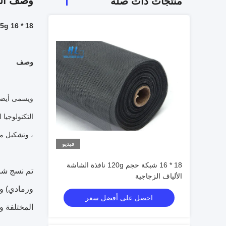
وصف الم
منتجات ذات صله
18 * 16 115g الألياف الزجاجية يطير شبكة الشاشة والألياف الزجاجية البعوض الشاشة اللون الأسود
وصف
ويسمى أيضا 
التكنولوجيا 
، وتشكيل من
فيديو
18 * 16 شبكة حجم 120g نافذة الشاشة
تم نسج شاش
الألياف الزجاجية
ورمادي) و
احصل على أفضل سعر
المختلفة و