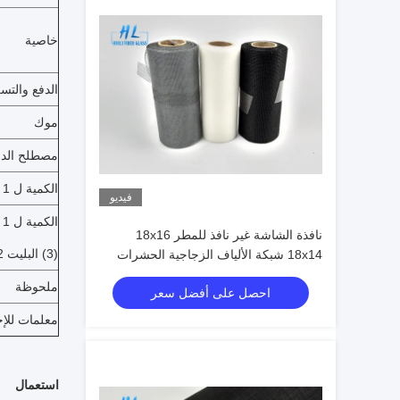
خاصية
الدفع والتسل
موك
مصطلح الدف
الكمية ل 1 × 20 ': (1) كيس النسيج التعبئة 90000M2 (2) التعبئة الكرتون 70000M2 (3) البليت 70000M2
فيديو
الكمية ل 1 x 40 hq: (1) كيس التعبئة والتغليف النسيج 190000M2 (2) التعبئة الكرتون 170000M2
نافذة الشاشة غير نافذ للمطر 18x16
(3) البليت 130000M2
18x14 شبكة الألياف الزجاجية الحشرات
الشاشة
ملحوظة
احصل على أفضل سعر
معلمات للإح
استعمال