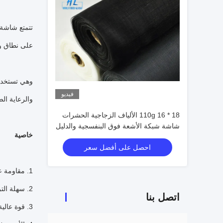
تتمتع شاشة 
على نطاق واس
وهي تستخدم
فيديو
والرعاية الص
18 * 16 110g الألياف الزجاجية الحشرات
شاشة شبكة الأشعة فوق البنفسجية والدليل
خاصية
على شكل مستقر
احصل على أفضل سعر
1. مقاومة عالية للعناصر الكيميائية والبيئية ودية
2. سهلة التركيب ، إزالة ، وكذلك إعادة التثبيت.
اتصل بنا
3. قوة عالية ، المتانة القصوى وقابلية إعادة الاستخدام.