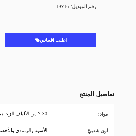
رقم الموديل:
18x16
اطلب اقتباس
تفاصيل المنتج
33 ٪ من الألياف الزجاجية + 66 ٪ PVC
مواد:
الأسود والرمادي والأخضر
لون شعبيّ: