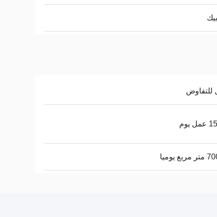
يك
 للتفاوض
ل يوم
ربع يوميا