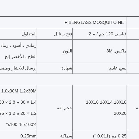
FIBERGLASS MOSQUITO NET
قياسي 120 جم / م 2
فتح ستايل
المتداول
رمادي ، أسود ، رمادي
ماكس.
3M
اللون
العاج ، الأخضر إلخ.
نسج عادي
شهادة
إرسال للاختبار ومصدق
 1.0x30M 1.2x30M
18X16 18X14 18X18
1.4 × 30 م 2.8 × 30 م
ة
حجم لفة
20X20
1.2 × 20 م 1.2 × 25 م 3 × 100 "
4'x100 "5'x100"
0.25 مم (0.011 ")
سماكة
0.25mm