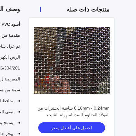
وصف الم
منتجات ذات صله
أسود PVC المغلفة الفولاذ المقاوم للصدأ 304 شاشة الحشرات الأمن للنافذة والباب
مقدمة من ش
تم عزل شاشة
الرش الكهرب
SS 316/304/201 نسج مع طلاء بولي
المعرضة ل bushfire
سمة من سما
يحافظ ا
0.18mm - 0.24mm شاشة الحشرات من
تبقي ال
الفولاذ المقاوم للصدأ لسهولة التثبيت
يسمح بت
احصل على أفضل سعر
يوفر حاج