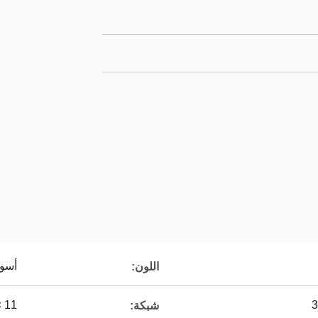
أسود
اللون:
11 × 11 ، 12 × 12 ، 14 × 14 ، إلخ
شبكة: