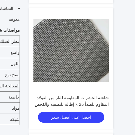
معوقة
مواصفات شا
قطر السلك
واسع
اللون
نسج نوع
المعالجة ا
خاصية
شاشة الحشرات المقاومة للنار من الفولاذ
المقاوم للصدأ 25 ٪ إطالة للتصفية والفحص
مواد
احصل على أفضل سعر
شبكة