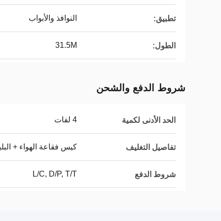
النوافذ والأبواب
تطبيق:
31.5M
الطول:
شروط الدفع والشحن
4 لفات
الحد الأدنى لكمية
كيس فقاعة الهواء + البل
تفاصيل التغليف
L/C, D/P, T/T
شروط الدفع