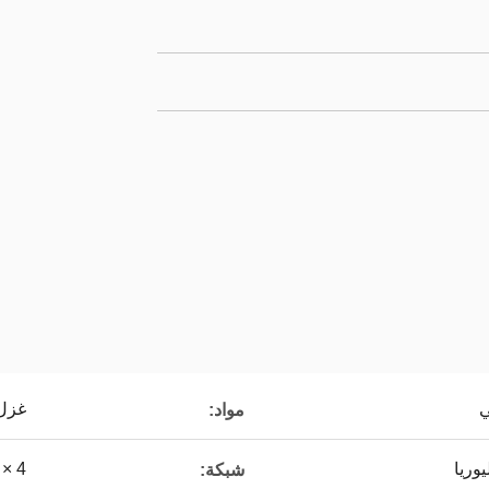
ي
غزل 
مواد:
وريا
4 × 4 مم 5 × 5 مم
شبكة: