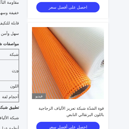
الألواح 300N-800N قوة للجدار
مقاومة التآ
احصل على أفضل سعر
خفيفة وسهلة
قابلة للتكي
سهل وآمن لل
مواصفات شبك
شبكة
وزن
اللون
فيديو
أحجام لفة
تطبيق شبكة 
قوة الشدّة شبكة تعزيز الألياف الزجاجية
باللون البرتقالي النابض
شبكة الأليا
احصل على أفضل سعر
أنظمة عزل ا