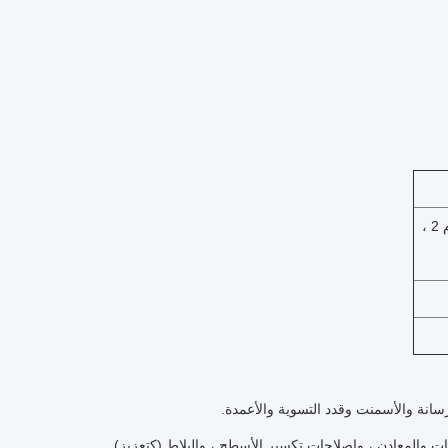
75 جم / م 2 ، 90 جم / م 2 ، 125 جم / م 2 ، 145 جم / م 2 ، 160 جم ​​/ م 2 ،
رسانة والأسمنت وقدد التسوية والأعمدة.
ت والمعادن ، وإصلاحات تكسير الأسطح ، والبلاط (كتعزيز).