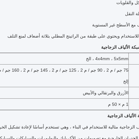
كل والقلويات
 النقل
ف مع الأسطح غير المستوية
استخدام ويحتوي على طبقة من الراتينج المطلي بثلاثة أضعاف لمنع التلف
ة الألياف الزجاجية
4x4mm ، 5x5mm ، الخ
إلخ
الأزرق والبرتقالي والأبيض
1 م × 50 م
الألياف الزجاجية
ف الزجاجية مثالية للاستخدام في البناء ، وهي تستخدم أساسًا لإعادة تشكيل الخ
لجدران الخارجية مع تصميمات من الأكريليك والبوليمرات والسيليكات والسيليكا