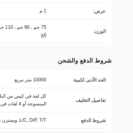
1 م
عرض:
الوزن:
إلخ
شروط الدفع والشحن
10000 متر مربع
الحد الأدنى لكمية
تفاصيل التغليف
المنسوجة أو 4 لفات في الكرتون
L/C, D/P, T/T, ويسترن يونيون, MoneyGram
شروط الدفع