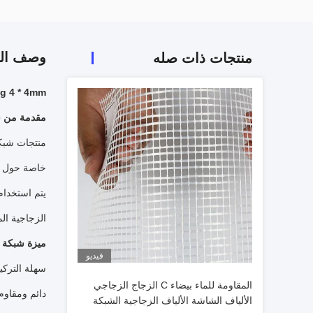
وصف الم
منتجات ذات صله
160g 4 * 4mm البرتقالي شبكة الألياف الزجاجية
مقدمة من شب
منتجات شبكة
خاصة حول ال
يتم استخدام
الزجاجية ال
ميزة شبكة ا
فيديو
سهلة التركي
المقاومة للماء بيضاء C الزجاج الزجاجي
دائم ومقاوم 
الألياف الشاشة الألياف الزجاجية الشبكة