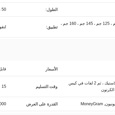
50 م
الطول:
75 جم ، 90 جم ، 110 جم ، 125 جم ، 145 جم ، 160 جم ​​،
لتقو
تطبيق:
قابل
الأسعار
كل لفة في كيس من البلاستيك ، ثم 2 لفات في كيس
15 عمل يوم
وقت التسليم
70000 متر م
القدرة على العرض