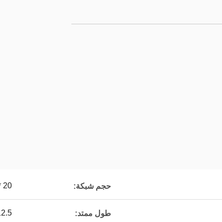
20 * 20
حجم شبكة:
12.5 مت
طول ممتد: