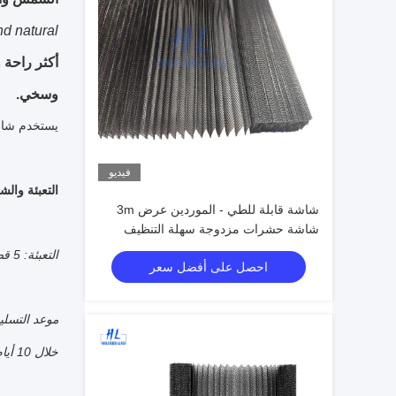
d natural.
أكثر راحة 
وسخي.
يستخدم شاشة
فيديو
التعبئة وال
شاشة قابلة للطي - الموردين عرض 3m
شاشة حشرات مزدوجة سهلة التنظيف
مصنوعة من مادة بوليستر بنسبة 100 في
التعبئة
: 5 قطع في كل كرتون أو حسب الطلب
احصل على أفضل سعر
المئة مناسبة للأبواب الداخلية
موعد التسلي
خلال 10 أيام عمل بعد تلقي الودائع. 