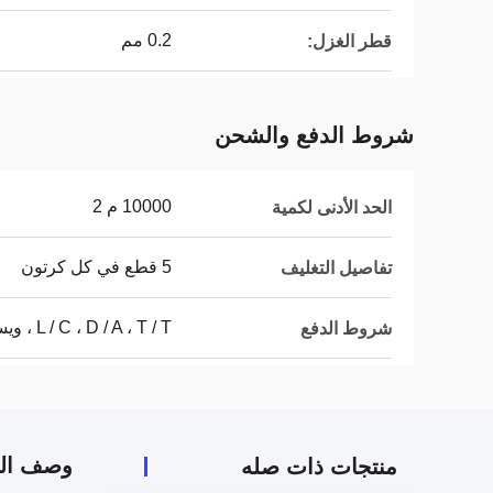
0.2 مم
قطر الغزل:
شروط الدفع والشحن
10000 م 2
الحد الأدنى لكمية
5 قطع في كل كرتون
تفاصيل التغليف
L / C ، D / A ، T / T ، ويسترن يونيون
شروط الدفع
وصف الم
منتجات ذات صله