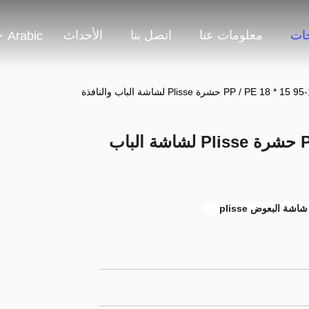
جات
معلومات عنا
اتصل بنا
الأحداث
Arabic
طباعة PP / PE 18 * 15 95-100g حشرة Plisse لشاشة الباب
شاشة البعوض plisse