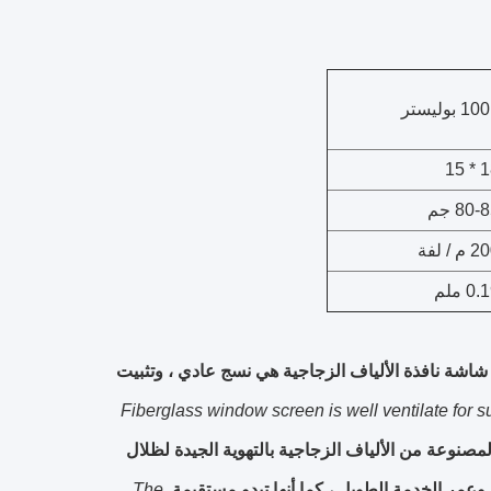
1 بوليستر
18 
80- جم
م / لفة
0 ملم
شاشة نافذة الألياف الزجاجية هي نسج عادي ، وتثبيت
Fiberglass window screen is well ventilate for 
لمصنوعة من الألياف الزجاجية بالتهوية الجيدة لظلال
مر الخدمة الطويل ، كما أنها تبدو مستقيمة.
The