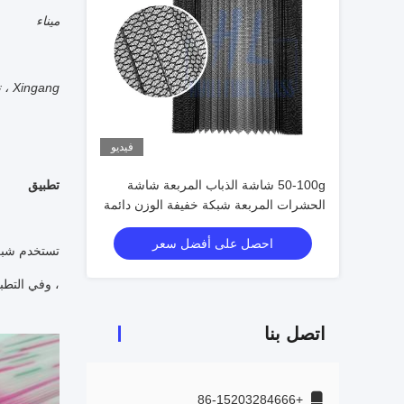
ميناء
Xingang ، تيانجين ، الصين
فيديو
50-100g شاشة الذباب المربعة شاشة
تطبيق
الحشرات المربعة شبكة خفيفة الوزن دائمة
لحماية أبواب النوافذ ضد الحشرات
احصل على أفضل سعر
تستخدم شبكة
، وفي التطب
اتصل بنا
+86-15203284666