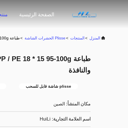
الصفحة الرئيسية
منت
المنزل
>
المنتجات
>
Plisse الحشرات الشاشة
>
طباعة PP / PE 18 * 15 95-100g حشرة Plisse لشاشة الباب والنافذة
والنافذة
plisse شاشة قابل للسحب
مكان المنشأ:
الصين
اسم العلامة التجارية:
HuiLi