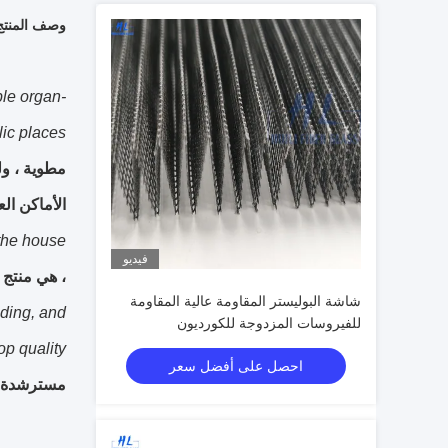
وصف المنتج
ble organ-
ic places.
مطوية ، ول
الأماكن الع
the house.
فيديو
، هي منتج 
شاشة البوليستر المقاومة عالية المقاومة
iding, and
للفيروسات المزدوجة للكورديون
p quality.
احصل على أفضل سعر
مسترشدة بم