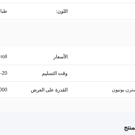
طباع
اللون:
roll
الأسعار
15-20 يو
وقت التسليم
50000 متر مرب
القدرة على العرض
نتج