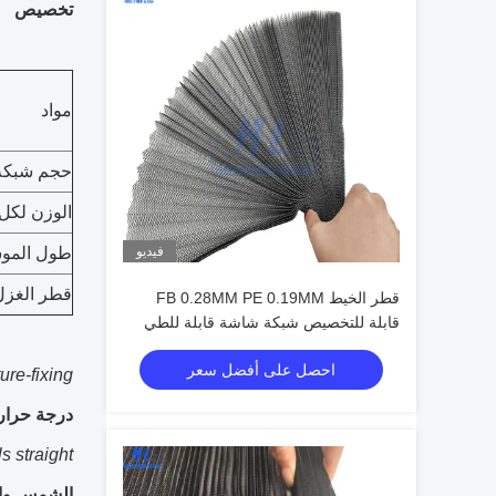
تخصيص
مواد
حجم شبكة
الوزن لكل 
فيديو
طول المو
قطر الغزل
قطر الخيط FB 0.28MM PE 0.19MM
قابلة للتخصيص شبكة شاشة قابلة للطي
مناسبة لفتح الأبواب وسهلة التثبيت
احصل على أفضل سعر
re-fixing.
درجة حرارة
s straight.
الشمس والغ